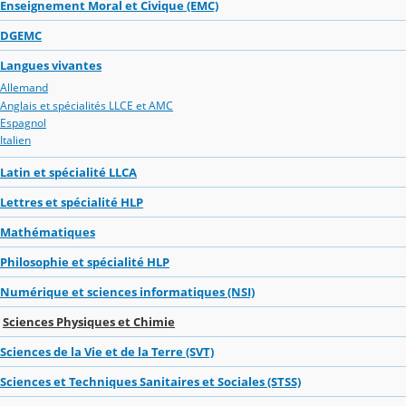
Enseignement Moral et Civique (EMC)
DGEMC
Langues vivantes
Allemand
Anglais et spécialités LLCE et AMC
Espagnol
Italien
Latin et spécialité LLCA
Lettres et spécialité HLP
Mathématiques
Philosophie et spécialité HLP
Numérique et sciences informatiques (NSI)
Sciences Physiques et Chimie
Sciences de la Vie et de la Terre (SVT)
Sciences et Techniques Sanitaires et Sociales (STSS)