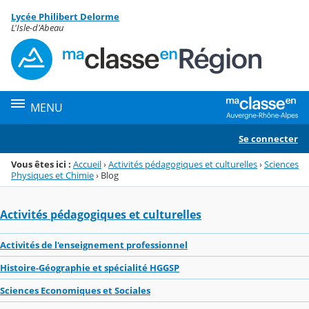
Panneau de gestion des cookies
Lycée Philibert Delorme
Menu de la rubrique
Contenu
L'Isle-d'Abeau
MENU
Se connecter
Vous êtes ici :
Accueil
›
Activités pédagogiques et culturelles
›
Sciences
Physiques et Chimie
›
Blog
Activités pédagogiques et culturelles
Activités de l'enseignement professionnel
Histoire-Géographie et spécialité HGGSP
Sciences Economiques et Sociales