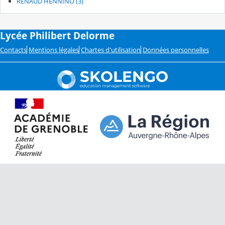
RENAUD HENNINO (3)
Lycée Philibert Delorme
Contacts
Mentions légales
Chartes d'utilisation
Données personnelles