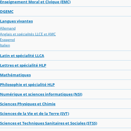
Enseignement Moral et Civique (EMC)
DGEMC
Langues vivantes
Allemand
Anglais et spécialités LLCE et AMC
Espagnol
Italien
Latin et spécialité LLCA
Lettres et spécialité HLP
Mathématiques
Philosophie et spécialité HLP
Numérique et sciences informatiques (NSI)
Sciences Physiques et Chimie
Sciences de la Vie et de la Terre (SVT)
Sciences et Techniques Sanitaires et Sociales (STSS)