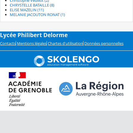
Christophe Veuillot (2)
CHRYSTELLE BATAILLE (8)
ELISE MAZELIN (11)
MELANIE JACOUTON RONAT (1)
Lycée Philibert Delorme
Contacts
Mentions légales
Chartes d'utilisation
Données personnelles