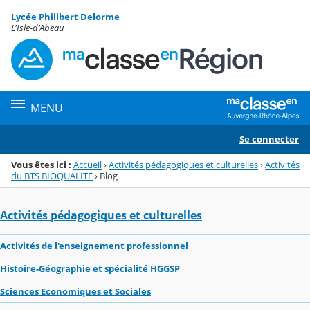
Panneau de gestion des cookies
Lycée Philibert Delorme
Menu de la rubrique
Contenu
L'Isle-d'Abeau
MENU
Se connecter
Vous êtes ici :
Accueil
›
Activités pédagogiques et culturelles
›
Activités
du BTS BIOQUALITE
›
Blog
Activités pédagogiques et culturelles
Activités de l'enseignement professionnel
Histoire-Géographie et spécialité HGGSP
Sciences Economiques et Sociales