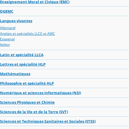
Enseignement Moral et Civique (EMC)
DGEMC
Langues vivantes
Allemand
Anglais et spécialités LLCE et AMC
Espagnol
Italien
Latin et spécialité LLCA
Lettres et spécialité HLP
Mathématiques
Philosophie et spécialité HLP
Numérique et sciences informatiques (NSI)
Sciences Physiques et Chimie
Sciences de la Vie et de la Terre (SVT)
Sciences et Techniques Sanitaires et Sociales (STSS)