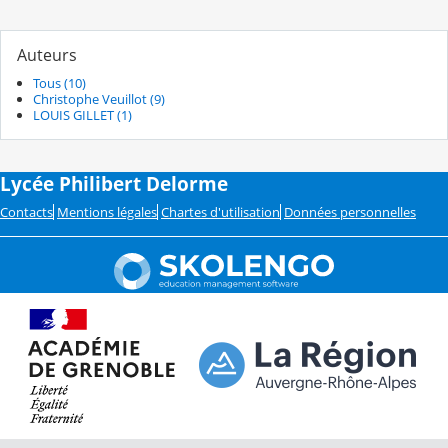
Auteurs
Tous (10)
Christophe Veuillot (9)
LOUIS GILLET (1)
Lycée Philibert Delorme
Contacts
Mentions légales
Chartes d'utilisation
Données personnelles