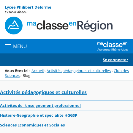
Panneau de gestion des cookies
Lycée Philibert Delorme
Menu de la rubrique
Contenu
L'Isle-d'Abeau
MENU
Se connecter
Vous êtes ici :
Accueil
›
Activités pédagogiques et culturelles
›
Club des
Sciences
›
Blog
Activités pédagogiques et culturelles
Activités de l'enseignement professionnel
Histoire-Géographie et spécialité HGGSP
Sciences Economiques et Sociales