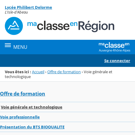
Panneau de gestion des cookies
Lycée Philibert Delorme
Menu de la rubrique
Contenu
L'Isle-d'Abeau
MENU
Se connecter
Vous êtes ici :
Accueil
›
Offre de formation
›
Voie générale et
technologique
Offre de formation
Voie générale et technologique
Voie professionnelle
Présentation du BTS BIOQUALITE