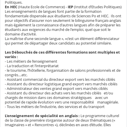
Politiques.
En HEC
(Haute Ecole de Commerce) -
IEP
(Institut d’Etudes Politiques)
Les enseignements de langues font partie de la formation
fondamentale dispensée aux étudiants de Sciences Po et HEC. Ils ont
pour objectifs d'assurer non seulement le bilinguisme français-anglais
mais également la connaissance d'autres langues afin de préparer les
étudiants aux exigences du marché de l'emploi, quel que soit le
domaine d'activité.
La maîtrise d’une seconde langue », «c’est un élément différenciateur
qui permet de départager deux candidats au potentiel similaire.
Les Débouchés de ces différentes formations sont multiples et
variés :
- Les métiers de l’enseignement
- La traduction et l’interprétariat
- le tourisme, l’hôtellerie, l’organisation de salons professionnels et de
congrès....etc.
- Assistant commercial du directeur export vers les marchés ciblés
- Assistant du directeur logistique grand export vers marchés ciblés
- Administrateur des ventes grand export vers marchés ciblés
- Assistant du directeur des achats vers les marchés ciblés et/ou
chargés de mission dans ces domaines stratégiques avec un
potentiel de rapide évolution vers une responsabilité managériale.
- Tous les métiers de l’industrie, des services et du transport
L’enseignement de spécialité en anglais :
Le programme culturel
de la classe de première s’organise autour de deux thématiques («
Imaginaires » et « Rencontres »), déclinées en axes d’étude. Elles