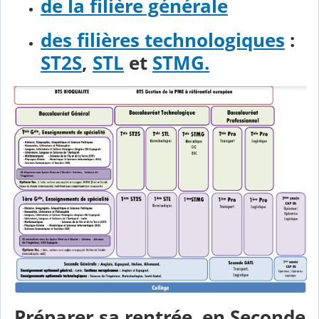
de la filière générale
des filières technologiques
:
ST2S
,
STL
et
STMG.
Préparer sa rentrée en Seconde