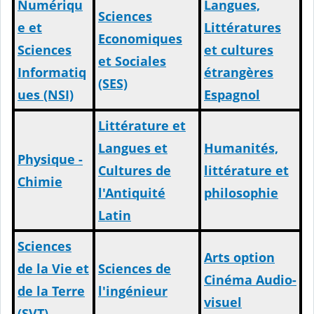
Numériqu
Langues,
Sciences
e et
Littératures
Economiques
Sciences
et cultures
et Sociales
Informatiq
étrangères
(SES)
ues (NSI)
Espagnol
Littérature et
Langues et
Humanités,
Physique -
Cultures de
littérature et
Chimie
l'Antiquité
philosophie
Latin
Sciences
Arts option
de la Vie et
Sciences de
Cinéma Audio-
de la Terre
l'ingénieur
visuel
(SVT)