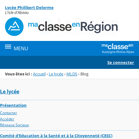
Panneau de gestion des cookies
Lycée Philibert Delorme
Menu de la rubrique
Contenu
L'Isle-d'Abeau
MENU
Se connecter
Vous êtes ici :
Accueil
›
Le lycée
›
MLDS
›
Blog
Le lycée
Présentation
Contacter
Accéder
Réseaux Sociaux
Comité d'Education à la Santé et à la Citoyenneté (CESC)