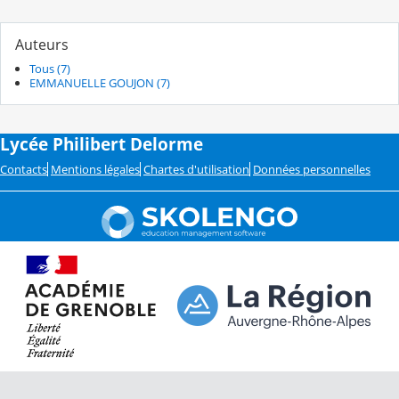
Auteurs
Tous (7)
EMMANUELLE GOUJON (7)
Lycée Philibert Delorme
Contacts
Mentions légales
Chartes d'utilisation
Données personnelles