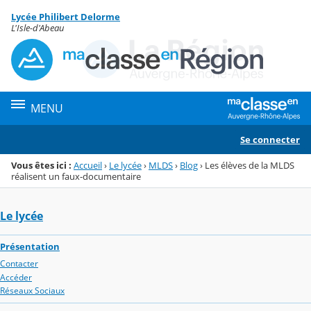
Panneau de gestion des cookies
Lycée Philibert Delorme
Menu de la rubrique
Contenu
L'Isle-d'Abeau
MENU
Se connecter
Vous êtes ici :
Accueil
›
Le lycée
›
MLDS
›
Blog
›
Les élèves de la MLDS
réalisent un faux-documentaire
Le lycée
Présentation
Contacter
Accéder
Réseaux Sociaux