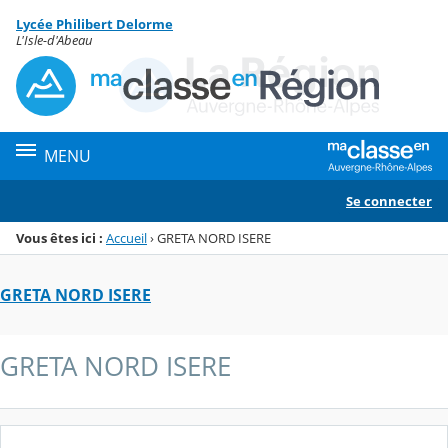
Panneau de gestion des cookies
Lycée Philibert Delorme
Menu de la rubrique
Contenu
L'Isle-d'Abeau
MENU
Se connecter
Vous êtes ici :
Accueil
›
GRETA NORD ISERE
GRETA NORD ISERE
GRETA NORD ISERE