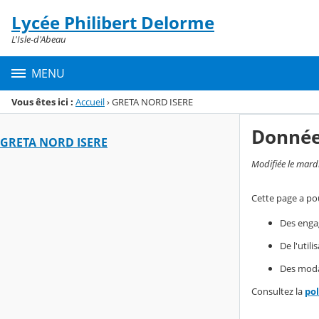
Panneau de gestion des cookies
Lycée Philibert Delorme
Menu de la rubrique
Contenu
L'Isle-d'Abeau
MENU
Vous êtes ici :
Accueil
›
GRETA NORD ISERE
Donnée
GRETA NORD ISERE
Modifiée le mard
Cette page a pou
Des enga
De l'util
Des modal
Consultez la
po