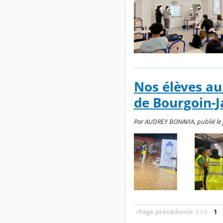
Nos élèves au
de Bourgoin-J
Par AUDREY BONAVIA, publié le j
‹
Page précédente
(-/-)
1