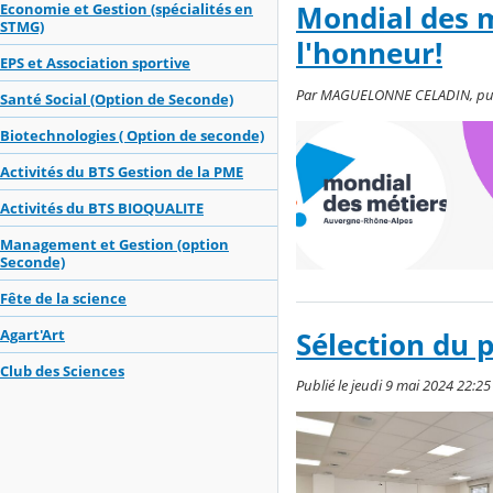
Economie et Gestion (spécialités en
Mondial des mé
STMG)
l'honneur!
EPS et Association sportive
Par MAGUELONNE CELADIN, publié 
Santé Social (Option de Seconde)
Biotechnologies ( Option de seconde)
Activités du BTS Gestion de la PME
Activités du BTS BIOQUALITE
Management et Gestion (option
Seconde)
Fête de la science
Agart'Art
Sélection du 
Club des Sciences
Publié le jeudi 9 mai 2024 22:25 