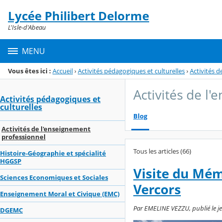
Panneau de gestion des cookies
Lycée Philibert Delorme
Menu de la rubrique
Contenu
L'Isle-d'Abeau
MENU
Vous êtes ici :
Accueil
›
Activités pédagogiques et culturelles
›
Activités 
Activités de l
Activités pédagogiques et
culturelles
Blog
Activités de l'enseignement
professionnel
Tous les articles (66)
Histoire-Géographie et spécialité
HGGSP
Visite du Mém
Sciences Economiques et Sociales
Vercors
Enseignement Moral et Civique (EMC)
Par EMELINE VEZZU, publié le je
DGEMC