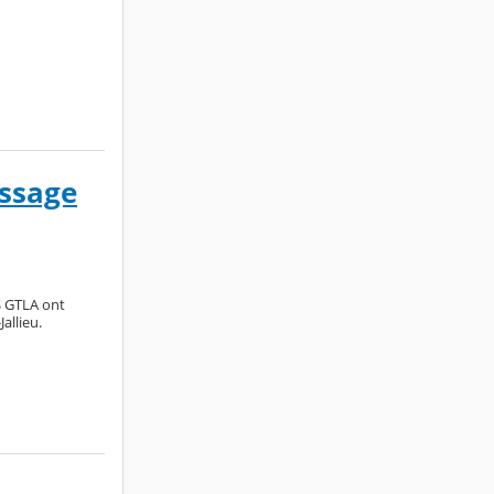
issage
S GTLA ont
allieu.