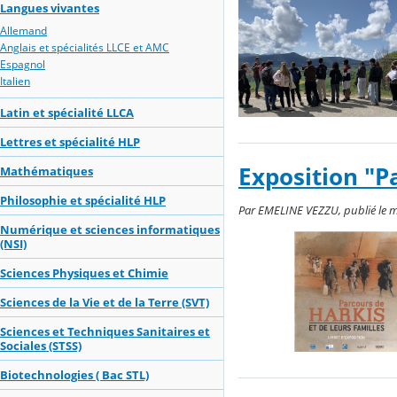
Langues vivantes
Allemand
Anglais et spécialités LLCE et AMC
Espagnol
Italien
Latin et spécialité LLCA
Lettres et spécialité HLP
Exposition "Pa
Mathématiques
Philosophie et spécialité HLP
Par EMELINE VEZZU, publié le me
Numérique et sciences informatiques
(NSI)
Sciences Physiques et Chimie
Sciences de la Vie et de la Terre (SVT)
Sciences et Techniques Sanitaires et
Sociales (STSS)
Biotechnologies ( Bac STL)