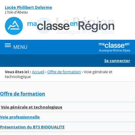
Panneau de gestion des cookies
Lycée Philibert Delorme
Menu de la rubrique
Contenu
L'Isle-d'Abeau
MENU
Se connecter
Vous êtes ici :
Accueil
›
Offre de formation
›
Voie générale et
technologique
Offre de formation
Voie générale et technologique
Voie professionnelle
Présentation du BTS BIOQUALITE