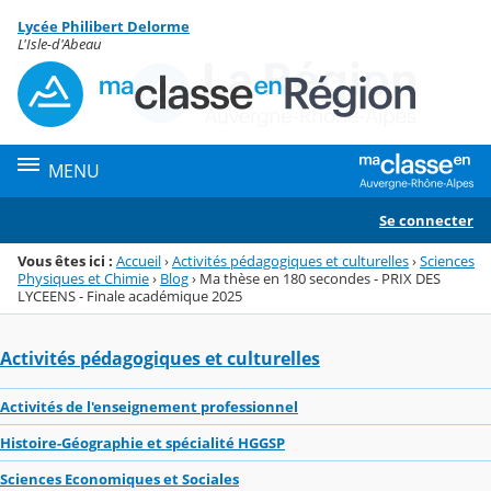
Panneau de gestion des cookies
Lycée Philibert Delorme
Menu de la rubrique
Contenu
L'Isle-d'Abeau
MENU
Se connecter
Vous êtes ici :
Accueil
›
Activités pédagogiques et culturelles
›
Sciences
Physiques et Chimie
›
Blog
›
Ma thèse en 180 secondes - PRIX DES
LYCEENS - Finale académique 2025
Activités pédagogiques et culturelles
Activités de l'enseignement professionnel
Histoire-Géographie et spécialité HGGSP
Sciences Economiques et Sociales