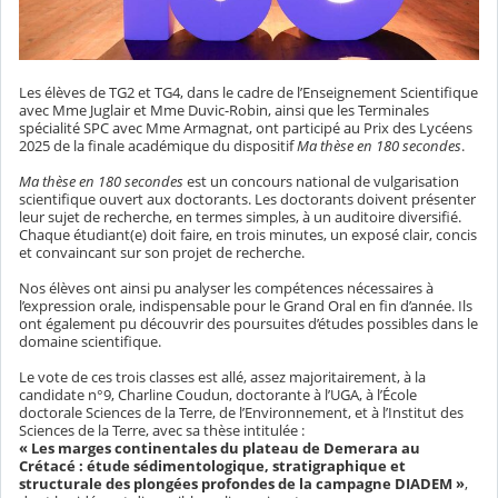
Les élèves de TG2 et TG4, dans le cadre de l’Enseignement Scientifique
avec Mme Juglair et Mme Duvic-Robin, ainsi que les Terminales
spécialité SPC avec Mme Armagnat, ont participé au Prix des Lycéens
2025 de la finale académique du dispositif
Ma thèse en 180 secondes
.
Ma thèse en 180 secondes
est un concours national de vulgarisation
scientifique ouvert aux doctorants. Les doctorants doivent présenter
leur sujet de recherche, en termes simples, à un auditoire diversifié.
Chaque étudiant(e) doit faire, en trois minutes, un exposé clair, concis
et convaincant sur son projet de recherche.
Nos élèves ont ainsi pu analyser les compétences nécessaires à
l’expression orale, indispensable pour le Grand Oral en fin d’année. Ils
ont également pu découvrir des poursuites d’études possibles dans le
domaine scientifique.
Le vote de ces trois classes est allé, assez majoritairement, à la
candidate n°9, Charline Coudun, doctorante à l’UGA, à l’École
doctorale Sciences de la Terre, de l’Environnement, et à l’Institut des
Sciences de la Terre, avec sa thèse intitulée :
« Les marges continentales du plateau de Demerara au
Crétacé : étude sédimentologique, stratigraphique et
structurale des plongées profondes de la campagne DIADEM »
,