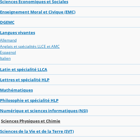
Sciences Economiques et Sociales
Enseignement Moral et Civique (EMC)
DGEMC
Langues vivantes
Allemand
Anglais et spécialités LLCE et AMC
Espagnol
Italien
Latin et spécialité LLCA
Lettres et spécialité HLP
Mathématiques
Philosophie et spécialité HLP
Numérique et sciences informatiques (NSI)
Sciences Physiques et Chimie
Sciences de la Vie et de la Terre (SVT)