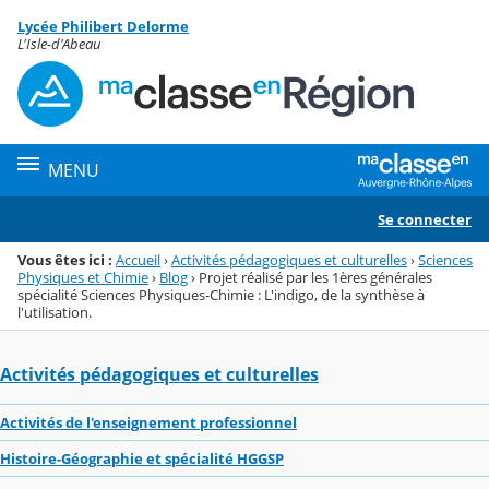
Panneau de gestion des cookies
Lycée Philibert Delorme
Menu de la rubrique
Contenu
L'Isle-d'Abeau
MENU
Se connecter
Vous êtes ici :
Accueil
›
Activités pédagogiques et culturelles
›
Sciences
Physiques et Chimie
›
Blog
›
Projet réalisé par les 1ères générales
spécialité Sciences Physiques-Chimie : L'indigo, de la synthèse à
l'utilisation.
Activités pédagogiques et culturelles
Activités de l'enseignement professionnel
Histoire-Géographie et spécialité HGGSP