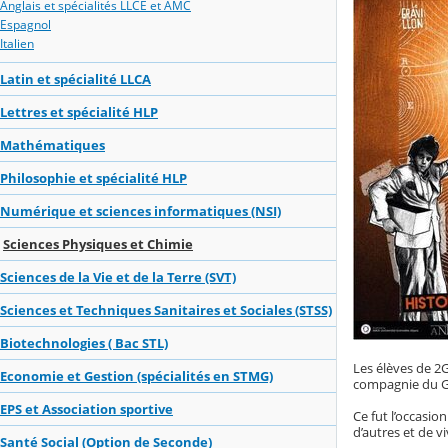
Anglais et spécialités LLCE et AMC
Espagnol
Italien
Latin et spécialité LLCA
Lettres et spécialité HLP
Mathématiques
Philosophie et spécialité HLP
Numérique et sciences informatiques (NSI)
Sciences Physiques et Chimie
Sciences de la Vie et de la Terre (SVT)
Sciences et Techniques Sanitaires et Sociales (STSS)
Biotechnologies ( Bac STL)
Les élèves de 2G
Economie et Gestion (spécialités en STMG)
compagnie du Gr
EPS et Association sportive
Ce fut l’occasio
d’autres et de 
Santé Social (Option de Seconde)