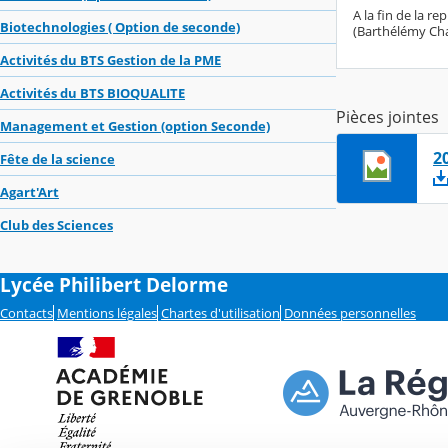
A la fin de la r
Biotechnologies ( Option de seconde)
(Barthélémy Cha
Activités du BTS Gestion de la PME
Activités du BTS BIOQUALITE
Pièces jointes
Management et Gestion (option Seconde)
2
Fête de la science
Agart'Art
Club des Sciences
Lycée Philibert Delorme
Contacts
Mentions légales
Chartes d'utilisation
Données personnelles