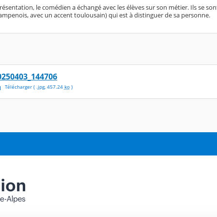
eprésentation, le comédien a échangé avec les élèves sur son métier. Ils se 
mpenois, avec un accent toulousain) qui est à distinguer de sa personne.
0250403_144706
Télécharger
( .
jpg
,
457.24
ko
)