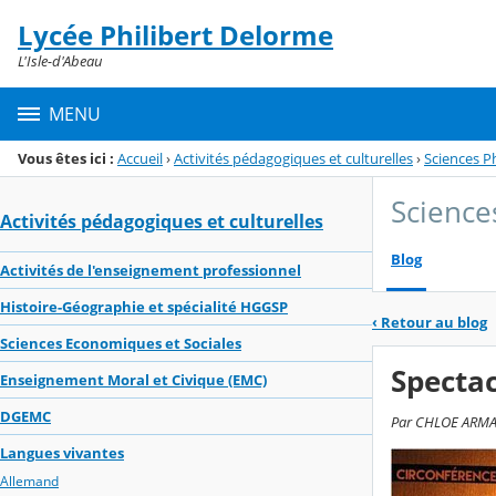
Panneau de gestion des cookies
Lycée Philibert Delorme
Menu de la rubrique
Contenu
L'Isle-d'Abeau
MENU
Vous êtes ici :
Accueil
›
Activités pédagogiques et culturelles
›
Sciences P
Science
Activités pédagogiques et culturelles
Blog
Activités de l'enseignement professionnel
Histoire-Géographie et spécialité HGGSP
‹
Retour au blog
Sciences Economiques et Sociales
Spectac
Enseignement Moral et Civique (EMC)
DGEMC
Par CHLOE ARMAGN
Langues vivantes
Allemand