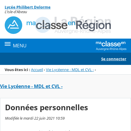
Panneau de gestion des cookies
Lycée Philibert Delorme
Menu de la rubrique
Contenu
L'Isle-d'Abeau
MENU
Se connecter
Vous êtes ici :
Accueil
›
Vie Lycéenne - MDL et CVL -
›
Vie Lycéenne - MDL et CVL -
Données personnelles
Modifiée le mardi 22 juin 2021 10:59