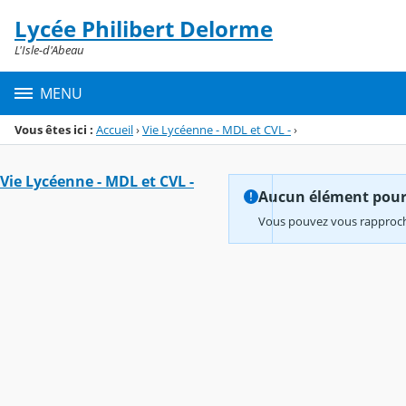
Panneau de gestion des cookies
Lycée Philibert Delorme
Menu de la rubrique
Contenu
L'Isle-d'Abeau
MENU
Vous êtes ici :
Accueil
›
Vie Lycéenne - MDL et CVL -
›
Vie Lycéenne - MDL et CVL -
Aucun élément pour l
Vous pouvez vous rapproche