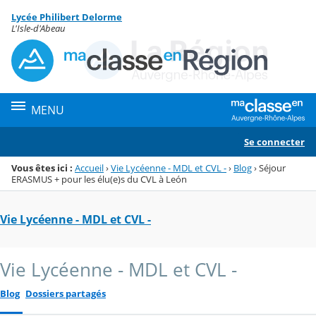
Panneau de gestion des cookies
Lycée Philibert Delorme
Menu de la rubrique
Contenu
L'Isle-d'Abeau
MENU
Se connecter
Vous êtes ici :
Accueil
›
Vie Lycéenne - MDL et CVL -
›
Blog
›
Séjour
ERASMUS + pour les élu(e)s du CVL à León
Vie Lycéenne - MDL et CVL -
Vie Lycéenne - MDL et CVL -
Blog
Dossiers partagés