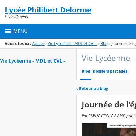
Panneau de gestion des cookies
Lycée Philibert Delorme
Menu de la rubrique
Contenu
L'Isle-d'Abeau
MENU
Vous êtes ici :
Accueil
›
Vie Lycéenne - MDL et CVL -
›
Blog
›
Journée de l'é
Vie Lycéenne -
Vie Lycéenne - MDL et CVL -
Blog
Dossiers partagés
‹
Retour au blog
Journée de l'é
Par EMILIE CECILE A AMY, publié 