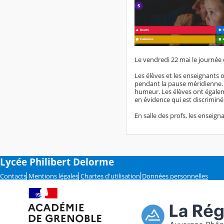
Le vendredi 22 mai le journée d
Les élèves et les enseignants o
pendant la pause méridienne. T
humeur. Les élèves ont égalem
en évidence qui est discriminé
En salle des profs, les enseigna
Lycée Philibert Delorme
Contacts
Mentions légales
Chartes d'utilisation
Données personnelles