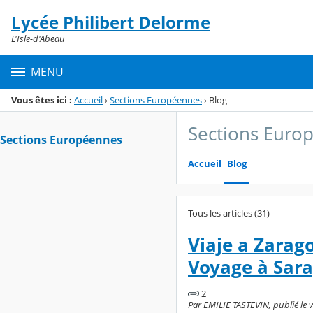
Panneau de gestion des cookies
Lycée Philibert Delorme
Menu de la rubrique
Contenu
L'Isle-d'Abeau
MENU
Vous êtes ici :
Accueil
›
Sections Européennes
›
Blog
Sections Euro
Sections Européennes
Accueil
Blog
Tous les articles (31)
Viaje a Zarag
Voyage à Sara
2
Par EMILIE TASTEVIN, publié le v