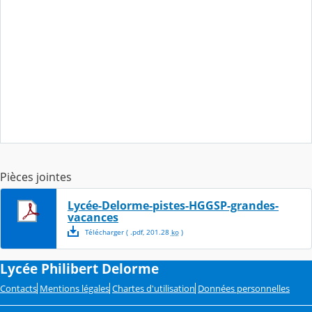
Pièces jointes
Lycée-Delorme-pistes-HGGSP-grandes-
vacances
Télécharger
( .
pdf
,
201.28
ko
)
Lycée Philibert Delorme
Contacts
Mentions légales
Chartes d'utilisation
Données personnelles