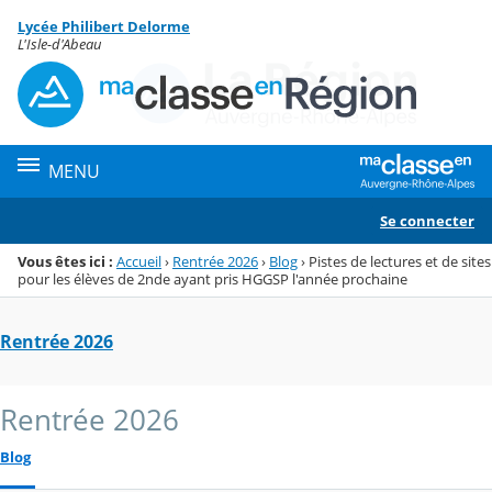
Panneau de gestion des cookies
Lycée Philibert Delorme
Menu de la rubrique
Contenu
L'Isle-d'Abeau
MENU
Se connecter
Vous êtes ici :
Accueil
›
Rentrée 2026
›
Blog
›
Pistes de lectures et de sites
pour les élèves de 2nde ayant pris HGGSP l'année prochaine
Rentrée 2026
Rentrée 2026
Blog