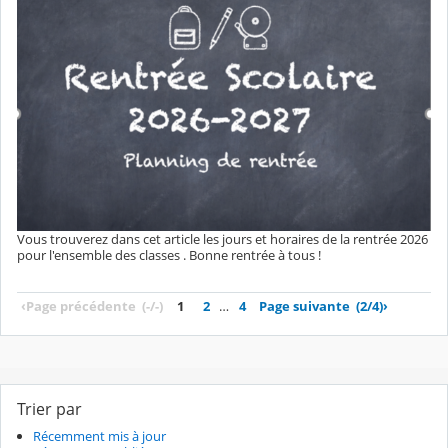
Vous trouverez dans cet article les jours et horaires de la rentrée 2026
pour l'ensemble des classes . Bonne rentrée à tous !
‹
Page précédente
(-/-)
1
2
…
4
Page suivante
(2/4)
›
Trier par
Récemment mis à jour