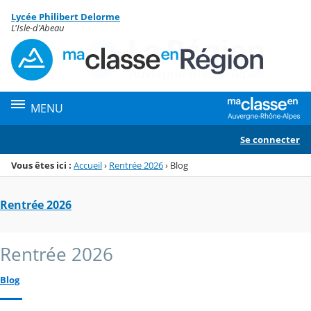
Panneau de gestion des cookies
Lycée Philibert Delorme
Menu de la rubrique
Contenu
L'Isle-d'Abeau
MENU
Se connecter
Vous êtes ici :
Accueil
›
Rentrée 2026
›
Blog
Rentrée 2026
Rentrée 2026
Blog