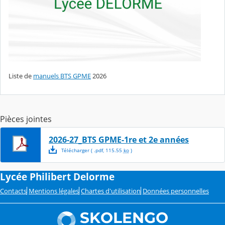
Liste de
manuels BTS GPME
2026
Pièces jointes
2026-27_BTS GPME-1re et 2e années
Télécharger
( .
pdf
,
115.55
ko
)
Lycée Philibert Delorme
Contacts
Mentions légales
Chartes d'utilisation
Données personnelles