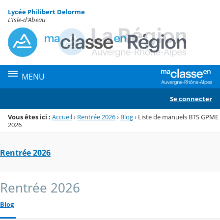
Panneau de gestion des cookies
Lycée Philibert Delorme
Menu de la rubrique
Contenu
L'Isle-d'Abeau
MENU
Se connecter
Vous êtes ici :
Accueil
›
Rentrée 2026
›
Blog
›
Liste de manuels BTS GPME
2026
Rentrée 2026
Rentrée 2026
Blog