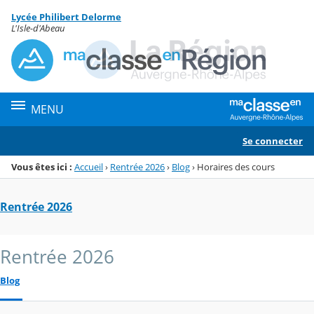
Panneau de gestion des cookies
Lycée Philibert Delorme
Menu de la rubrique
Contenu
L'Isle-d'Abeau
MENU
Se connecter
Vous êtes ici :
Accueil
›
Rentrée 2026
›
Blog
›
Horaires des cours
Rentrée 2026
Rentrée 2026
Blog