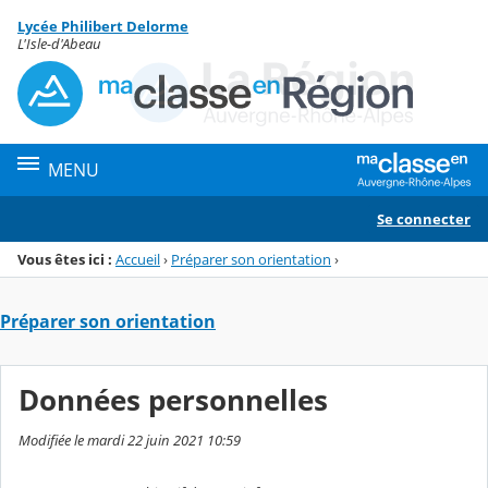
Panneau de gestion des cookies
Lycée Philibert Delorme
Menu de la rubrique
Contenu
L'Isle-d'Abeau
MENU
Se connecter
Vous êtes ici :
Accueil
›
Préparer son orientation
›
Préparer son orientation
Données personnelles
Modifiée le mardi 22 juin 2021 10:59