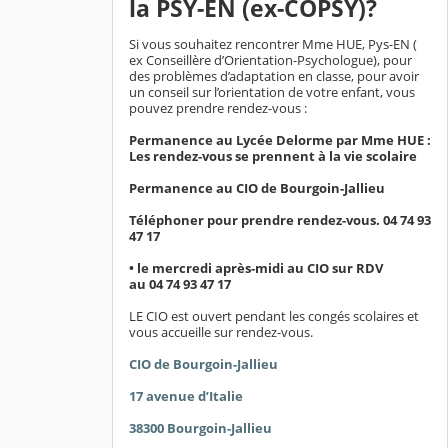
la PSY-EN (ex-COPSY)?
Si vous souhaitez rencontrer Mme HUE, Pys-EN (
ex Conseillère d’Orientation-Psychologue), pour
des problèmes d’adaptation en classe, pour avoir
un conseil sur l’orientation de votre enfant, vous
pouvez prendre rendez-vous :
Permanence au Lycée Delorme par Mme HUE :
Les rendez-vous se prennent à la vie scolaire
Permanence au CIO de Bourgoin-Jallieu
Téléphoner pour prendre rendez-vous. 04 74 93
47 17
• le mercredi après-midi au CIO sur RDV
au 04 74 93 47 17
LE CIO est ouvert pendant les congés scolaires et
vous accueille sur rendez-vous.
CIO de Bourgoin-Jallieu
17 avenue d’Italie
38300 Bourgoin-Jallieu