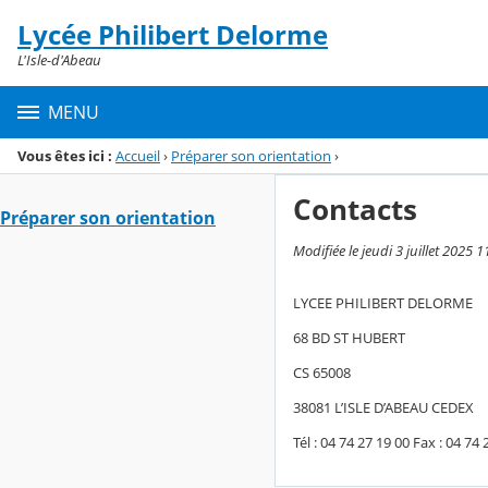
Panneau de gestion des cookies
Lycée Philibert Delorme
Menu de la rubrique
Contenu
L'Isle-d'Abeau
MENU
Vous êtes ici :
Accueil
›
Préparer son orientation
›
Contacts
Préparer son orientation
Modifiée le jeudi 3 juillet 2025 1
LYCEE PHILIBERT DELORME
68 BD ST HUBERT
CS 65008
38081 L’ISLE D’ABEAU CEDEX
Tél : 04 74 27 19 00 Fax : 04 74 