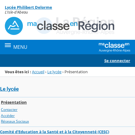
Panneau de gestion des cookies
Lycée Philibert Delorme
Menu de la rubrique
Contenu
L'Isle-d'Abeau
MENU
Se connecter
Vous êtes ici :
Accueil
›
Le lycée
›
Présentation
Le lycée
Présentation
Contacter
Accéder
Réseaux Sociaux
Comité d'Education à la Santé et à la Citoyenneté (CESC)