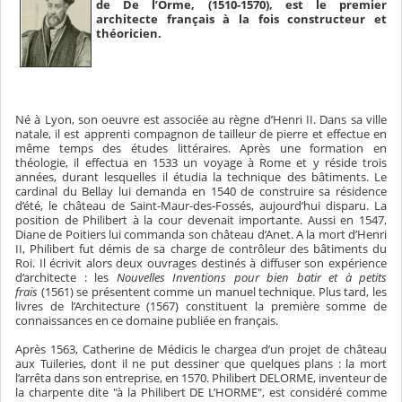
de De l’Orme, (1510-1570), est le premier
architecte français à la fois constructeur et
théoricien.
Né à Lyon, son oeuvre est associée au règne d’Henri II. Dans sa ville
natale, il est apprenti compagnon de tailleur de pierre et effectue en
même temps des études littéraires. Après une formation en
théologie, il effectua en 1533 un voyage à Rome et y réside trois
années, durant lesquelles il étudia la technique des bâtiments. Le
cardinal du Bellay lui demanda en 1540 de construire sa résidence
d’été, le château de Saint-Maur-des-Fossés, aujourd’hui disparu. La
position de Philibert à la cour devenait importante. Aussi en 1547,
Diane de Poitiers lui commanda son château d’Anet. A la mort d’Henri
II, Philibert fut démis de sa charge de contrôleur des bâtiments du
Roi. Il écrivit alors deux ouvrages destinés à diffuser son expérience
d’architecte : les
Nouvelles Inventions pour bien batir et à petits
frais
(1561) se présentent comme un manuel technique. Plus tard, les
livres de l’Architecture (1567) constituent la première somme de
connaissances en ce domaine publiée en français.
Après 1563, Catherine de Médicis le chargea d’un projet de château
aux Tuileries, dont il ne put dessiner que quelques plans : la mort
l’arrêta dans son entreprise, en 1570. Philibert DELORME, inventeur de
la charpente dite "à la Philibert DE L’HORME", est considéré comme