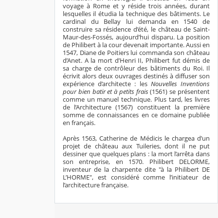
voyage à Rome et y réside trois années, durant
lesquelles il étudia la technique des bâtiments. Le
cardinal du Bellay lui demanda en 1540 de
construire sa résidence d’été, le château de Saint-
Maur-des-Fossés, aujourd’hui disparu. La position
de Philibert à la cour devenait importante. Aussi en
1547, Diane de Poitiers lui commanda son château
d’Anet. A la mort d’Henri II, Philibert fut démis de
sa charge de contrôleur des bâtiments du Roi. Il
écrivit alors deux ouvrages destinés à diffuser son
expérience d’architecte : les
Nouvelles Inventions
pour bien batir et à petits frais
(1561) se présentent
comme un manuel technique. Plus tard, les livres
de l’Architecture (1567) constituent la première
somme de connaissances en ce domaine publiée
en français.
Après 1563, Catherine de Médicis le chargea d’un
projet de château aux Tuileries, dont il ne put
dessiner que quelques plans : la mort l’arrêta dans
son entreprise, en 1570. Philibert DELORME,
inventeur de la charpente dite "à la Philibert DE
L’HORME", est considéré comme l’initiateur de
l’architecture française.