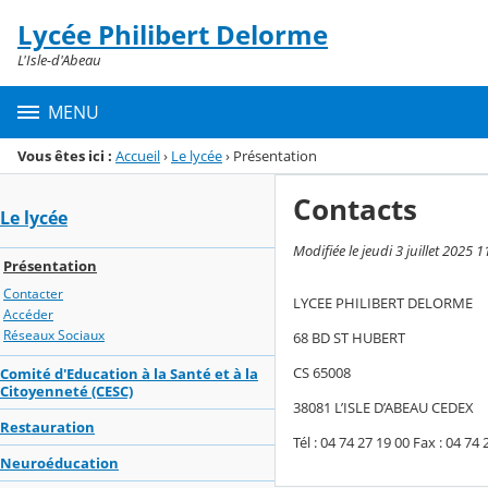
Panneau de gestion des cookies
Lycée Philibert Delorme
Menu de la rubrique
Contenu
L'Isle-d'Abeau
MENU
Vous êtes ici :
Accueil
›
Le lycée
›
Présentation
Contacts
Le lycée
Modifiée le jeudi 3 juillet 2025 1
Présentation
Contacter
LYCEE PHILIBERT DELORME
Accéder
Réseaux Sociaux
68 BD ST HUBERT
CS 65008
Comité d'Education à la Santé et à la
Citoyenneté (CESC)
38081 L’ISLE D’ABEAU CEDEX
Restauration
Tél : 04 74 27 19 00 Fax : 04 74 
Neuroéducation