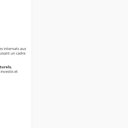
des internats aux
ruisant un cadre
turels,
investis et