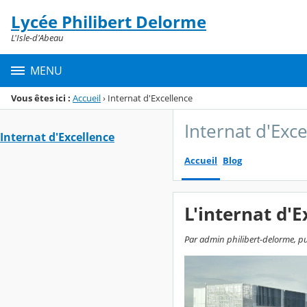
Panneau de gestion des cookies
Lycée Philibert Delorme
Menu de la rubrique
Contenu
L'Isle-d'Abeau
MENU
Vous êtes ici :
Accueil
›
Internat d'Excellence
Internat d'Exc
Internat d'Excellence
Accueil
Blog
L'internat d'
Par admin philibert-delorme, publ