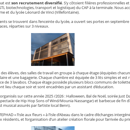
nat est
son recrutement diversifié
. S’y côtoient filières professionnelles et 
TL biotechnologies, transport et logistique) du CAP à la terminale. Nous acc
me et du lycée Léonard de Vinci (Villefontaine).
ents se trouvent dans l’enceinte du lycée, a ouvert ses portes en septembre
laces, réparties sur 3 niveaux.
ves, des salles de travail en groupe à chaque étage (équipées chacun
laire et une bagagerie. Chaque chambre est équipée de 3 lits simples et est r
e de 3 lavabos. Chaque étage possède plusieurs blocs communs de toilette
t lieu chaque soir et sont encadrées par un assistant d’éducation.
organisés sur cette année 2025 /2026 : Halloween, Bal de Noël, soirée Just Dan
Spectacle de Hip Hop Sons of Wind/Mounia Nassangar) et barbecue de fin d
musical assurés par l’artiste local Benn).
EPHAD « l’Isle aux fleurs » à l’Isle d’Abeau dans le cadre d’échanges intergén
x résidents, et l’organisation d’un atelier création florale pour l’arrivée du p