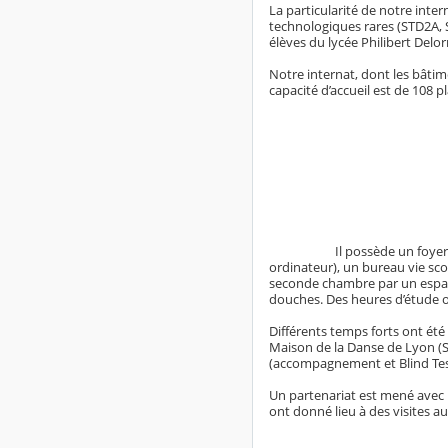
La particularité de notre inter
technologiques rares (STD2A, S
élèves du lycée Philibert Delor
Notre internat, dont les bâtim
capacité d’accueil est de 108 p
Il possède un foyer des élè
ordinateur), un bureau vie sco
seconde chambre par un espac
douches. Des heures d’étude on
Différents temps forts ont été 
Maison de la Danse de Lyon (
(accompagnement et Blind Test 
Un partenariat est mené avec l’
ont donné lieu à des visites au