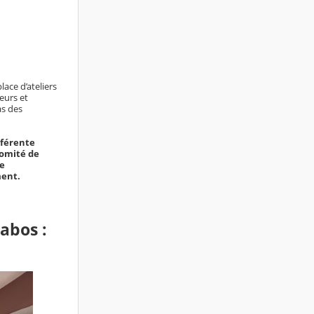
ce d’ateliers
eurs et
as des
éférente
comité de
le
ment.
abos :