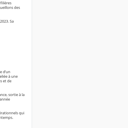
filières
ueillons des
 2023. Sa
e d’un
eliée à une
s et de
ce, sortie à la
’année
érationnels qui
rintemps.