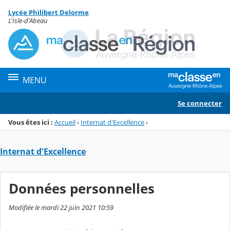
Panneau de gestion des cookies
Lycée Philibert Delorme
Menu de la rubrique
Contenu
L'Isle-d'Abeau
MENU
Se connecter
Vous êtes ici :
Accueil
›
Internat d'Excellence
›
Internat d'Excellence
Données personnelles
Modifiée le mardi 22 juin 2021 10:59