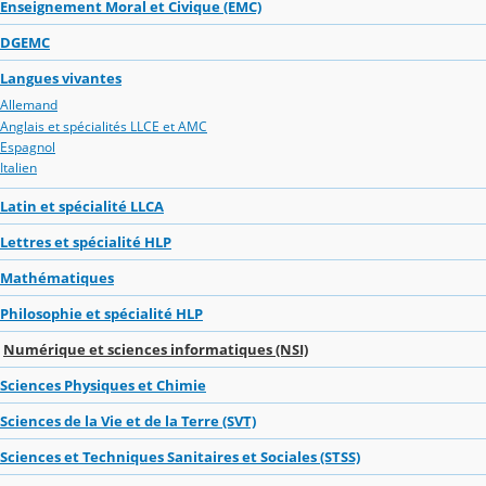
Enseignement Moral et Civique (EMC)
DGEMC
Langues vivantes
Allemand
Anglais et spécialités LLCE et AMC
Espagnol
Italien
Latin et spécialité LLCA
Lettres et spécialité HLP
Mathématiques
Philosophie et spécialité HLP
Numérique et sciences informatiques (NSI)
Sciences Physiques et Chimie
Sciences de la Vie et de la Terre (SVT)
Sciences et Techniques Sanitaires et Sociales (STSS)