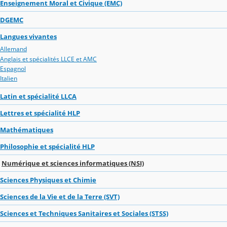
Enseignement Moral et Civique (EMC)
DGEMC
Langues vivantes
Allemand
Anglais et spécialités LLCE et AMC
Espagnol
Italien
Latin et spécialité LLCA
Lettres et spécialité HLP
Mathématiques
Philosophie et spécialité HLP
Numérique et sciences informatiques (NSI)
Sciences Physiques et Chimie
Sciences de la Vie et de la Terre (SVT)
Sciences et Techniques Sanitaires et Sociales (STSS)