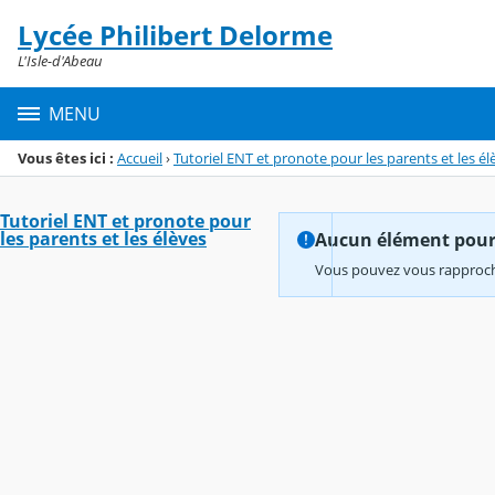
Panneau de gestion des cookies
Lycée Philibert Delorme
Menu de la rubrique
Contenu
L'Isle-d'Abeau
MENU
Vous êtes ici :
Accueil
›
Tutoriel ENT et pronote pour les parents et les él
Tutoriel ENT et pronote pour
les parents et les élèves
Aucun élément pour l
Vous pouvez vous rapproche