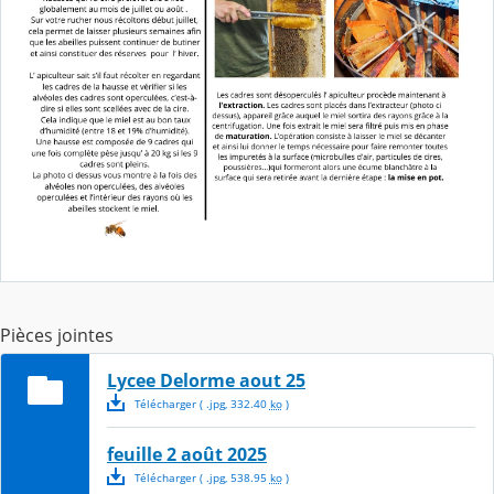
Pièces jointes
Lycee Delorme aout 25
Télécharger
( .
jpg
,
332.40
ko
)
feuille 2 août 2025
Télécharger
( .
jpg
,
538.95
ko
)