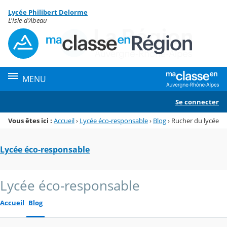
Panneau de gestion des cookies
Lycée Philibert Delorme
Menu de la rubrique
Contenu
L'Isle-d'Abeau
MENU
Se connecter
Vous êtes ici :
Accueil
›
Lycée éco-responsable
›
Blog
›
Rucher du lycée
Lycée éco-responsable
Lycée éco-responsable
Accueil
Blog