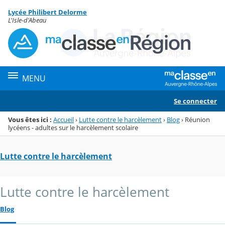
Panneau de gestion des cookies
Lycée Philibert Delorme
Menu de la rubrique
Contenu
L'Isle-d'Abeau
MENU
Se connecter
Vous êtes ici :
Accueil
›
Lutte contre le harcèlement
›
Blog
›
Réunion
lycéens - adultes sur le harcèlement scolaire
Lutte contre le harcèlement
Lutte contre le harcèlement
Blog