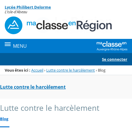
Panneau de gestion des cookies
Lycée Philibert Delorme
Menu de la rubrique
Contenu
L'Isle-d'Abeau
MENU
Se connecter
Vous êtes ici :
Accueil
›
Lutte contre le harcèlement
›
Blog
Lutte contre le harcèlement
Lutte contre le harcèlement
Blog