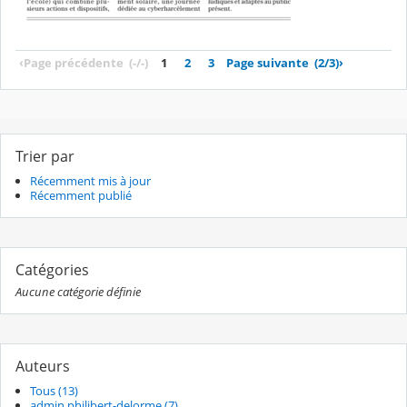
‹
Page précédente
(-/-)
1
2
3
Page suivante
(2/3)
›
Trier par
Récemment mis à jour
Récemment publié
Catégories
Aucune catégorie définie
Auteurs
Tous (13)
admin philibert-delorme (7)