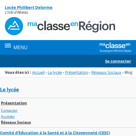
Panneau de gestion des cookies
Lycée Philibert Delorme
Menu de la rubrique
Contenu
L'Isle-d'Abeau
MENU
Se connecter
Vous êtes ici :
Accueil
›
Le lycée
›
Présentation
›
Réseaux Sociaux
›
Blog
Le lycée
Présentation
Contacter
Accéder
Réseaux Sociaux
Comité d'Education à la Santé et à la Citoyenneté (CESC)