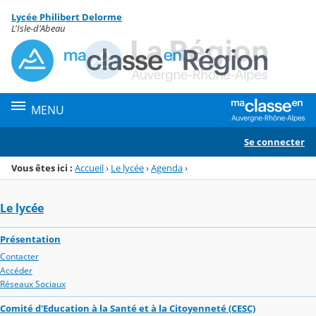
Panneau de gestion des cookies
Lycée Philibert Delorme
Menu de la rubrique
Contenu
L'Isle-d'Abeau
MENU
Se connecter
Vous êtes ici :
Accueil
›
Le lycée
›
Agenda
›
Le lycée
Présentation
Contacter
Accéder
Réseaux Sociaux
Comité d'Education à la Santé et à la Citoyenneté (CESC)