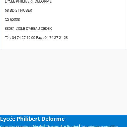
LYCEE PHILIBERT DELORME
68 BD ST HUBERT
CS 65008
38081 L’ISLE D’ABEAU CEDEX
Tél : 04 74 27 19 00 Fax : 04 74 27 21 23
Lycée Philibert Delorme
Contacts
Mentions légales
Chartes d'utilisation
Données personnelles