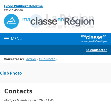
Panneau de gestion des cookies
Lycée Philibert Delorme
Menu de la rubrique
Contenu
L'Isle-d'Abeau
MENU
Se connecter
Vous êtes ici :
Accueil
›
Club Photo
›
Club Photo
Contacts
Modifiée le jeudi 3 juillet 2025 11:45