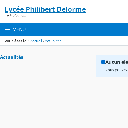
Panneau de gestion des cookies
Lycée Philibert Delorme
Menu de la rubrique
Contenu
L'Isle-d'Abeau
MENU
Vous êtes ici :
Accueil
›
Actualités
›
Actualités
Aucun élém
Vous pouvez 