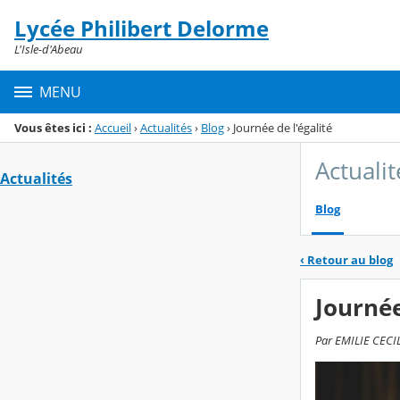
Panneau de gestion des cookies
Lycée Philibert Delorme
Menu de la rubrique
Contenu
L'Isle-d'Abeau
MENU
Vous êtes ici :
Accueil
›
Actualités
›
Blog
›
Journée de l'égalité
Actualit
Actualités
Blog
‹
Retour au blog
Journée
Par EMILIE CECILE