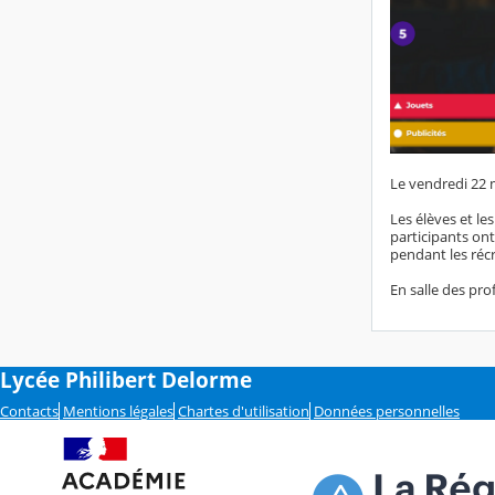
Le vendredi 22 m
Les élèves et le
participants ont
pendant les réc
En salle des prof
Lycée Philibert Delorme
Contacts
Mentions légales
Chartes d'utilisation
Données personnelles