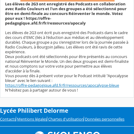
Les élèves de 2G3 ont enregistré des Podcasts en collaboration
avec Radio Couleurs et l'un des groupes a été sélectionné pour
être en demi-finale au concours Réinventer le monde. Votez
pour eux ! https://offre-
pedagogique.afd.fr/fr/ressources/apocaly
Les élèves de 2G3 ont écrit puis enregistré des Podcasts dans le cadre
des cours d'EMC (liés à l'éduction aux médias et au développement
durable). Chaque groupe a pu s'enregistrer lors de la journée passée à
Radio Couleurs, à Bourgoin Jallieu. Les élèves ont été ravis de cette
expérience.
Deux podcasts ont été sélectionnés pour être présentés au concours
national Réinventer le Monde. Un des deux groupes est demi-finaliste
et nous comptons sur votre vote pour permettre aux élèves
d'accéder à la finale.
Vous pouvez dès à présent voter pour le Podcast intitulé "Apocalypse
bleue" avec le lien suivant :
https://offre-pedagogique.afd.fr/fr/ressources/apocalypse-bleue
N'hésitez pas à partager autour de vous !
Lycée Philibert Delorme
Contacts
Mentions légales
Chartes d'utilisation
Données personnelles