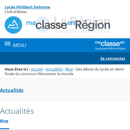
Panneau de gestion des cookies
Lycée Philibert Delorme
Menu de la rubrique
Contenu
L'Isle-d'Abeau
MENU
Se connecter
Vous êtes ici :
Accueil
›
Actualités
›
Blog
›
Des élèves du lycée en demi-
finale du concours Réinventer le monde
Actualités
Actualités
Blog