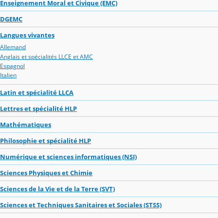
Enseignement Moral et Civique (EMC)
DGEMC
Langues vivantes
Allemand
Anglais et spécialités LLCE et AMC
Espagnol
Italien
Latin et spécialité LLCA
Lettres et spécialité HLP
Mathématiques
Philosophie et spécialité HLP
Numérique et sciences informatiques (NSI)
Sciences Physiques et Chimie
Sciences de la Vie et de la Terre (SVT)
Sciences et Techniques Sanitaires et Sociales (STSS)