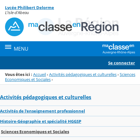
Panneau de gestion des cookies
Lycée Philibert Delorme
Menu de la rubrique
Contenu
L'Isle-d'Abeau
MENU
Se connecter
Vous êtes ici :
Accueil
›
Activités pédagogiques et culturelles
›
Sciences
Economiques et Sociales
›
Activités pédagogiques et culturelles
Activités de l'enseignement professionnel
Histoire-Géographie et spécialité HGGSP
Sciences Economiques et Sociales