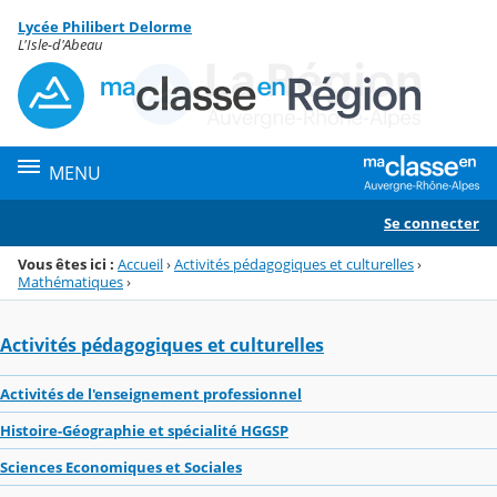
Panneau de gestion des cookies
Lycée Philibert Delorme
Menu de la rubrique
Contenu
L'Isle-d'Abeau
MENU
Se connecter
Vous êtes ici :
Accueil
›
Activités pédagogiques et culturelles
›
Mathématiques
›
Activités pédagogiques et culturelles
Activités de l'enseignement professionnel
Histoire-Géographie et spécialité HGGSP
Sciences Economiques et Sociales