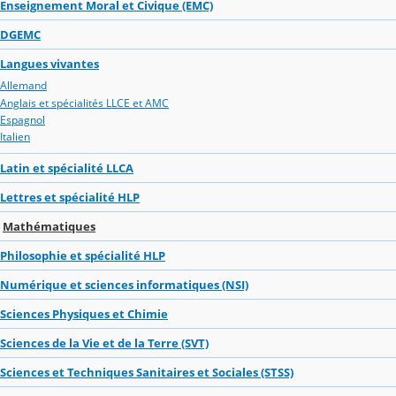
Enseignement Moral et Civique (EMC)
DGEMC
Langues vivantes
Allemand
Anglais et spécialités LLCE et AMC
Espagnol
Italien
Latin et spécialité LLCA
Lettres et spécialité HLP
Mathématiques
Philosophie et spécialité HLP
Numérique et sciences informatiques (NSI)
Sciences Physiques et Chimie
Sciences de la Vie et de la Terre (SVT)
Sciences et Techniques Sanitaires et Sociales (STSS)