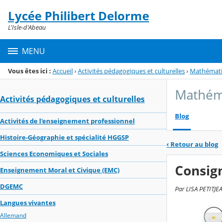
Panneau de gestion des cookies
Lycée Philibert Delorme
Menu de la rubrique
Contenu
L'Isle-d'Abeau
MENU
Vous êtes ici :
Accueil
›
Activités pédagogiques et culturelles
›
Mathémat
Mathém
Activités pédagogiques et culturelles
Blog
Activités de l'enseignement professionnel
Histoire-Géographie et spécialité HGGSP
‹
Retour au blog
Sciences Economiques et Sociales
Consign
Enseignement Moral et Civique (EMC)
DGEMC
Par LISA PETITJE
Langues vivantes
Allemand