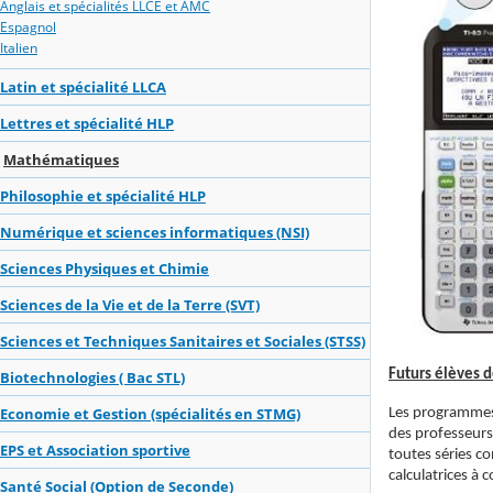
Anglais et spécialités LLCE et AMC
Espagnol
Italien
Latin et spécialité LLCA
Lettres et spécialité HLP
Mathématiques
Philosophie et spécialité HLP
Numérique et sciences informatiques (NSI)
Sciences Physiques et Chimie
Sciences de la Vie et de la Terre (SVT)
Sciences et Techniques Sanitaires et Sociales (STSS)
Futurs élèves 
Biotechnologies ( Bac STL)
Economie et Gestion (spécialités en STMG)
Les programmes 
des professeur
EPS et Association sportive
toutes séries c
calculatrices à 
Santé Social (Option de Seconde)