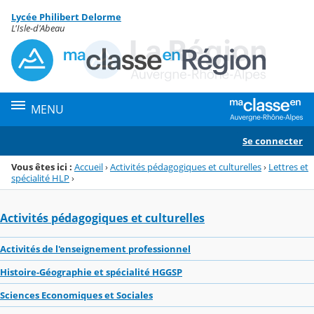
Panneau de gestion des cookies
Lycée Philibert Delorme
Menu de la rubrique
Contenu
L'Isle-d'Abeau
MENU
Se connecter
Vous êtes ici :
Accueil
›
Activités pédagogiques et culturelles
›
Lettres et
spécialité HLP
›
Activités pédagogiques et culturelles
Activités de l'enseignement professionnel
Histoire-Géographie et spécialité HGGSP
Sciences Economiques et Sociales