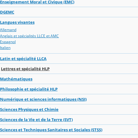
Enseignement Moral et Civique (EMC)
DGEMC
Langues vivantes
Allemand
Anglais et spécialités LLCE et AMC
Espagnol
Italien
Latin et spécialité LLCA
Lettres et spécialité HLP
Mathématiques
Philosophie et spécialité HLP
Numérique et sciences informatiques (NSI)
Sciences Physiques et Chimie
Sciences de la Vie et de la Terre (SVT)
Sciences et Techniques Sanitaires et Sociales (STSS)