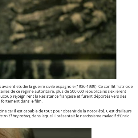
avaient étudié la guerre civile espagnole (1936-1939). Ce conflit fratricide
ailles de ce régime autoritaire, plus de 500 000 républicains s'exilèrent
coup rejoignirent la Résistance française et furent déportés vers des
 fortement dans le film.
ine car il est capable de tout pour obtenir de la notoriété. C'est d'ailleurs
teur
(
El Impostor
), dans lequel il présentait le narcissisme maladif d'Enric