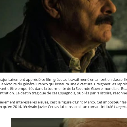
ajoritairement apprécié ce film grâce au travail mené en amont en classe. Ils 
 la victoire du général Franco qui instaura une dictature. Craignant les représ
avant d’être emportés dans la tourmente de la Seconde Guerre mondiale. Beau
ration. Le destin tragique de ces Espagnols, oubliés par l'Histoire, résonne
ièrement intéressé les élèves, c’est la figure d’Enric Marco. Cet imposteur fasc
n qu'en 2014, l'écrivain Javier Cercas lui consacrait un roman, intitulé
L'Impos