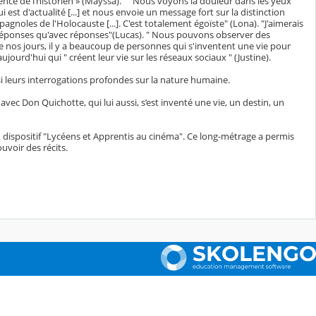
ligence de l’historien » (Mayssa). " "Nous voyons la douleur dans les yeux
est d'actualité [...] et nous envoie un message fort sur la distinction
pagnoles de l'Holocauste [...]. C'est totalement égoïste" (Lona). "J'aimerais
ns réponses qu'avec réponses"(Lucas). " Nous pouvons observer des
 "De nos jours, il y a beaucoup de personnes qui s'inventent une vie pour
jourd'hui qui " créent leur vie sur les réseaux sociaux " (Justine).
i leurs interrogations profondes sur la nature humaine.
vec Don Quichotte, qui lui aussi, s’est inventé une vie, un destin, un
 dispositif "Lycéens et Apprentis au cinéma". Ce long-métrage a permis
uvoir des récits.