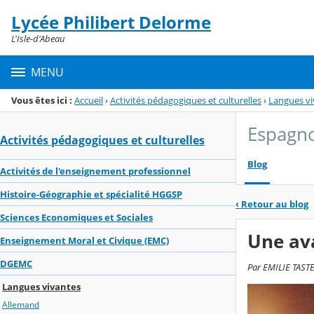
Panneau de gestion des cookies
Lycée Philibert Delorme
Menu de la rubrique
Contenu
L'Isle-d'Abeau
MENU
Vous êtes ici :
Accueil
›
Activités pédagogiques et culturelles
›
Langues vi
Espagn
Activités pédagogiques et culturelles
Blog
Activités de l'enseignement professionnel
Histoire-Géographie et spécialité HGGSP
‹
Retour au blog
Sciences Economiques et Sociales
Une av
Enseignement Moral et Civique (EMC)
DGEMC
Par EMILIE TASTEV
Langues vivantes
Allemand