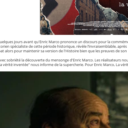
quelques jours avant qu'Enric Marco prononce un discours pour la commémor
orien spécialiste de cette période historique, révèle l’invraisemblable, aprè
bat alors pour maintenir sa version de l'Histoire bien que les preuves de s
 avec sobriété la découverte du mensonge d'Enric Marco. Les réalisateurs no
 vérité inventée" nous informe de la supercherie. Pour Enric Marco, La vérit