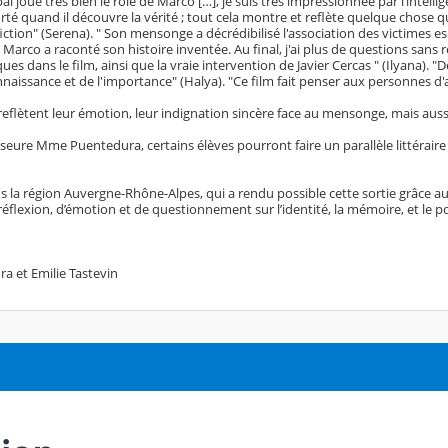
ipal joue très bien le rôle de Marco […], je suis très impressionnée par l’intel
té quand il découvre la vérité ; tout cela montre et reflète quelque chose qui 
 fiction" (Serena). " Son mensonge a décrédibilisé l'association des victimes es
 Marco a raconté son histoire inventée. Au final, j'ai plus de questions sa
ques dans le film, ainsi que la vraie intervention de Javier Cercas " (Ilyana).
nnaissance et de l'importance" (Halya). "Ce film fait penser aux personnes d'au
eflètent leur émotion, leur indignation sincère face au mensonge, mais auss
seure Mme Puentedura, certains élèves pourront faire un parallèle littéraire a
 la région Auvergne-Rhône-Alpes, qui a rendu possible cette sortie grâce au
lexion, d’émotion et de questionnement sur l’identité, la mémoire, et le po
a et Emilie Tastevin