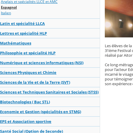
Anglais et spécialités LLCE et AMC
Espagnol
Italien
Latin et spécialité LLCA
Lettres et spécialité HLP
Mathématiques
Les élèves de la
31ème Festival d
Philosophie et spécialité HLP
réalisé par Aito
Numérique et sciences informatiques (NSI)
Ce long-métrage 
pour l'acteur Ed
Sciences Physiques et Chimie
incarné le visag
pour témoigner 
Sciences de la Vie et de la Terre (SVT)
son expérience
Sciences et Techniques Sanitaires et Sociales (STSS)
Biotechnologies ( Bac STL)
Economie et Gestion (spécialités en STMG)
EPS et Association sportive
Santé Social (Option de Seconde)