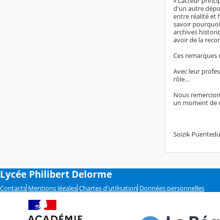
« L’acteur princ
d'un autre dépor
entre réalité et
savoir pourquoi
archives histori
avoir de la reco
Ces remarques r
Avec leur profes
rôle…
Nous remercions
un moment de réf
Soizik Puentedur
Lycée Philibert Delorme
Contacts
Mentions légales
Chartes d'utilisation
Données personnelles