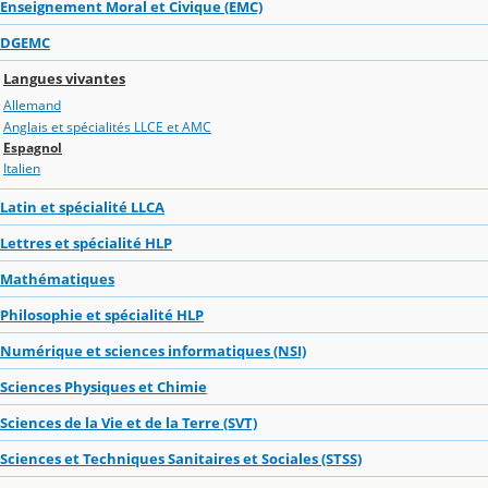
Enseignement Moral et Civique (EMC)
DGEMC
Langues vivantes
Allemand
Anglais et spécialités LLCE et AMC
Espagnol
Italien
Latin et spécialité LLCA
Lettres et spécialité HLP
Mathématiques
Philosophie et spécialité HLP
Numérique et sciences informatiques (NSI)
Sciences Physiques et Chimie
Sciences de la Vie et de la Terre (SVT)
Sciences et Techniques Sanitaires et Sociales (STSS)