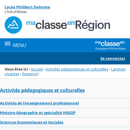
Panneau de gestion des cookies
Lycée Philibert Delorme
Menu de la rubrique
Contenu
L'Isle-d'Abeau
MENU
Se connecter
Vous êtes ici :
Accueil
›
Activités pédagogiques et culturelles
›
Langues
vivantes
›
Espagnol
›
Activités pédagogiques et culturelles
Activités de l'enseignement professionnel
Histoire-Géographie et spécialité HGGSP
Sciences Economiques et Sociales