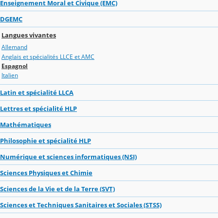
Enseignement Moral et Civique (EMC)
DGEMC
Langues vivantes
Allemand
Anglais et spécialités LLCE et AMC
Espagnol
Italien
Latin et spécialité LLCA
Lettres et spécialité HLP
Mathématiques
Philosophie et spécialité HLP
Numérique et sciences informatiques (NSI)
Sciences Physiques et Chimie
Sciences de la Vie et de la Terre (SVT)
Sciences et Techniques Sanitaires et Sociales (STSS)