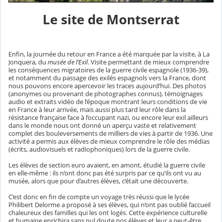
Le site de Montserrat
Enfin, la journée du retour en France a été marquée par la visite, à La
Jonquera, du
musée de l’Exil
. Visite permettant de mieux comprendre
les conséquences migratoires de la guerre civile espagnole (1936-39),
et notamment du passage des exilés espagnols vers la France, dont
nous pouvons encore apercevoir les traces aujourd’hui. Des photos
(anonymes ou provenant de photographes connus), témoignages
audio et extraits vidéo de l’époque montrant leurs conditions de vie
en France à leur arrivée, mais aussi plus tard leur rôle dans la
résistance française face à l’occupant nazi, ou encore leur exil ailleurs
dans le monde nous ont donné un aperçu vaste et relativement
complet des bouleversements de milliers de vies à partir de 1936. Une
activité a permis aux élèves de mieux comprendre le rôle des médias
(écrits, audiovisuels et radiophoniques) lors de la guerre civile.
Les élèves de section euro avaient, en amont, étudié la guerre civile
en elle-même : ils n’ont donc pas été surpris par ce qu’ils ont vu au
musée, alors que pour d’autres élèves, c’était une découverte.
C’est donc en fin de compte un voyage très réussi que le lycée
Philibert Delorme a proposé à ses élèves, qui n’ont pas oublié l’accueil
chaleureux des familles qui les ont logés. Cette expérience culturelle
et humaine enrichira sans nul doute nos élèves et leur a peut-être