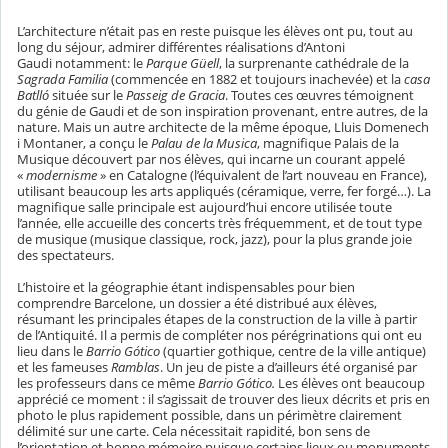
L’architecture n’était pas en reste puisque les élèves ont pu, tout au
long du séjour, admirer différentes réalisations d’Antoni
Gaudi notamment: le
Parque Güell
, la surprenante cathédrale de la
Sagrada Familia
(commencée en 1882 et toujours inachevée) et la
casa
Batlló
située sur le
Passeig de Gracia
. Toutes ces œuvres témoignent
du génie de Gaudi et de son inspiration provenant, entre autres, de la
nature. Mais un autre architecte de la même époque, Lluis Domenech
i Montaner, a conçu le
Palau de la Musica
, magnifique Palais de la
Musique découvert par nos élèves, qui incarne un courant appelé
«
modernisme
» en Catalogne (l’équivalent de l’art nouveau en France),
utilisant beaucoup les arts appliqués (céramique, verre, fer forgé…). La
magnifique salle principale est aujourd’hui encore utilisée toute
l’année, elle accueille des concerts très fréquemment, et de tout type
de musique (musique classique, rock, jazz), pour la plus grande joie
des spectateurs.
L’histoire et la géographie étant indispensables pour bien
comprendre Barcelone, un dossier a été distribué aux élèves,
résumant les principales étapes de la construction de la ville à partir
de l’Antiquité. Il a permis de compléter nos pérégrinations qui ont eu
lieu dans le
Barrio Gótico
(quartier gothique, centre de la ville antique)
et les fameuses
Ramblas
. Un jeu de piste a d’ailleurs été organisé par
les professeurs dans ce même
Barrio Gótico.
Les élèves ont beaucoup
apprécié ce moment : il s’agissait de trouver des lieux décrits et pris en
photo le plus rapidement possible, dans un périmètre clairement
délimité sur une carte. Cela nécessitait rapidité, bon sens de
l’orientation et bonne mémoire puisque certains lieux ou monuments