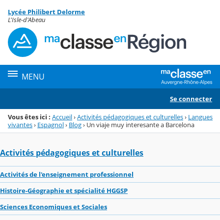
Panneau de gestion des cookies
Lycée Philibert Delorme
Menu de la rubrique
Contenu
L'Isle-d'Abeau
MENU
Se connecter
Vous êtes ici :
Accueil
›
Activités pédagogiques et culturelles
›
Langues
vivantes
›
Espagnol
›
Blog
›
Un viaje muy interesante a Barcelona
Activités pédagogiques et culturelles
Activités de l'enseignement professionnel
Histoire-Géographie et spécialité HGGSP
Sciences Economiques et Sociales