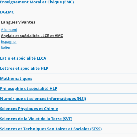
Enseignement Moral et Civique (EMC)
DGEMC
Langues vivantes
Allemand
Anglais et spécialités LLCE et AMC
Espagnol
Italien
Latin et spécialité LLCA
Lettres et spécialité HLP
Mathématiques
Philosophie et spécialité HLP
Numérique et sciences informatiques (NSI)
Sciences Physiques et Chimie
Sciences de la Vie et de la Terre (SVT)
Sciences et Techniques Sanitaires et Sociales (STSS)