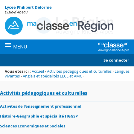
Panneau de gestion des cookies
Lycée Philibert Delorme
Menu de la rubrique
Contenu
L'Isle-d'Abeau
MENU
Se connecter
Vous êtes ici :
Accueil
›
Activités pédagogiques et culturelles
›
Langues
vivantes
›
Anglais et spécialités LLCE et AMC
›
Activités pédagogiques et culturelles
Activités de l'enseignement professionnel
Histoire-Géographie et spécialité HGGSP
Sciences Economiques et Sociales