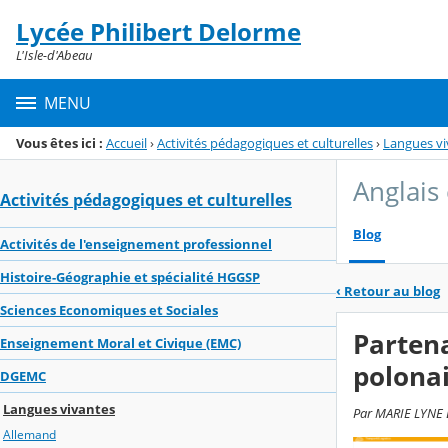
Panneau de gestion des cookies
Lycée Philibert Delorme
Menu de la rubrique
Contenu
L'Isle-d'Abeau
MENU
Vous êtes ici :
Accueil
›
Activités pédagogiques et culturelles
›
Langues vi
Anglais
Activités pédagogiques et culturelles
Blog
Activités de l'enseignement professionnel
Histoire-Géographie et spécialité HGGSP
‹
Retour au blog
Sciences Economiques et Sociales
Partena
Enseignement Moral et Civique (EMC)
polonai
DGEMC
Langues vivantes
Par MARIE LYNE L
Allemand