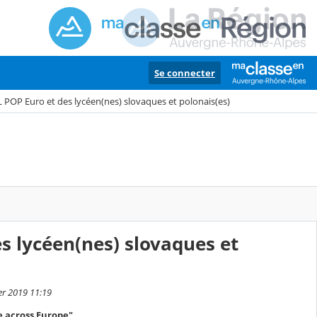
Se connecter
L POP Euro et des lycéen(nes) slovaques et polonais(es)
es lycéen(nes) slovaques et
ier 2019 11:19
e across Europe"