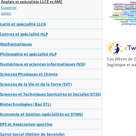
Anglais et spécialités LLCE et AMC
Espagnol
Italien
Latin et spécialité LLCA
Lettres et spécialité HLP
Mathématiques
Philosophie et spécialité HLP
Les élèves de 2
Numérique et sciences informatiques (NSI)
logistique et tr
Sciences Physiques et Chimie
Sciences de la Vie et de la Terre (SVT)
Sciences et Techniques Sanitaires et Sociales (STSS)
Biotechnologies ( Bac STL)
Economie et Gestion (spécialités en STMG)
EPS et Association sportive
Santé Social (Option de Seconde)