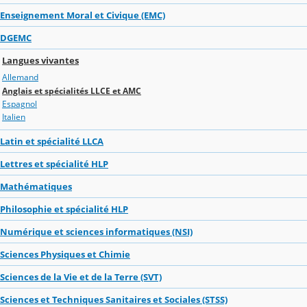
Enseignement Moral et Civique (EMC)
DGEMC
Langues vivantes
Allemand
Anglais et spécialités LLCE et AMC
Espagnol
Italien
Latin et spécialité LLCA
Lettres et spécialité HLP
Mathématiques
Philosophie et spécialité HLP
Numérique et sciences informatiques (NSI)
Sciences Physiques et Chimie
Sciences de la Vie et de la Terre (SVT)
Sciences et Techniques Sanitaires et Sociales (STSS)