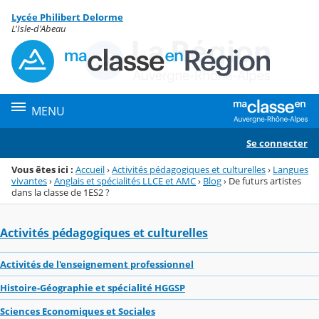
Panneau de gestion des cookies
Lycée Philibert Delorme
Menu de la rubrique
Contenu
L'Isle-d'Abeau
MENU
Se connecter
Vous êtes ici :
Accueil
›
Activités pédagogiques et culturelles
›
Langues
vivantes
›
Anglais et spécialités LLCE et AMC
›
Blog
›
De futurs artistes
dans la classe de 1ES2 ?
Activités pédagogiques et culturelles
Activités de l'enseignement professionnel
Histoire-Géographie et spécialité HGGSP
Sciences Economiques et Sociales